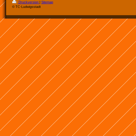
Druckversion
|
Sitemap
© TC-Ludwigsstadt