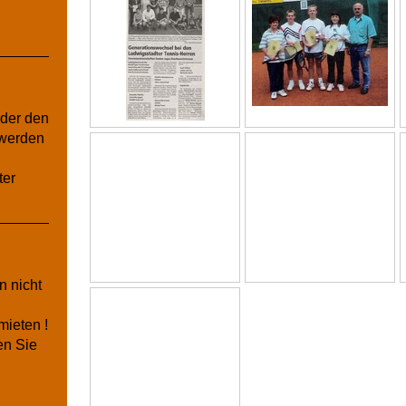
eder den
 werden
ter
n nicht
ieten !
en Sie